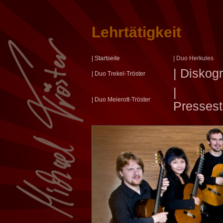
Lehrtätigkeit
| Startseite
| Duo Herkules
| Diskog
| Duo Trekel-Tröster
|
| Duo Meierott-Tröster
Presses